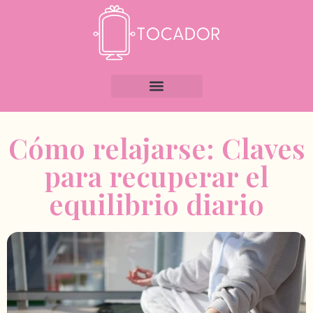
Cómo relajarse: Claves
para recuperar el
equilibrio diario