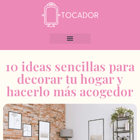
10 ideas sencillas para
decorar tu hogar y
hacerlo más acogedor