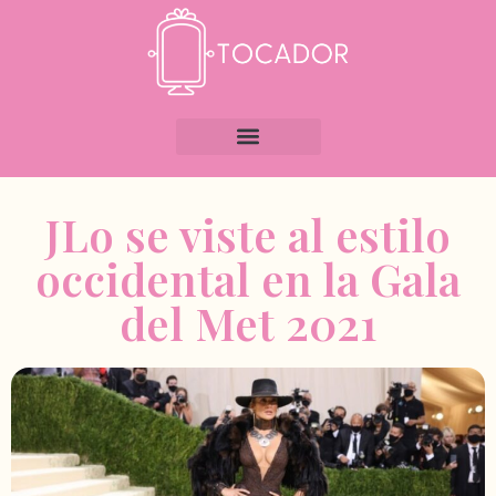
JLo se viste al estilo
occidental en la Gala
del Met 2021