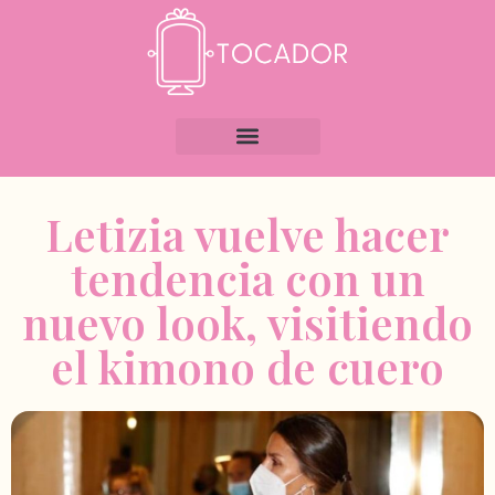
Letizia vuelve hacer
tendencia con un
nuevo look, visitiendo
el kimono de cuero