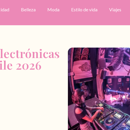
cidad
Belleza
Moda
Estilo de vida
Viajes
electrónicas
ile 2026