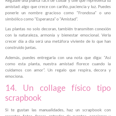
Regálale una planta fácil de cuidar y dile que representa su
amistad: algo que crece con cariño, paciencia y luz. Puedes
ponerle un nombre gracioso como “Frondosa” o uno
simbólico como “Esperanza” o “Amistad”.
Las plantas no solo decoran, también transmiten conexión
con la naturaleza, armonía y bienestar emocional. Verla
crecer día a día será una metáfora viviente de lo que han
construido juntas.
Además, puedes entregarla con una nota que diga: “Así
como esta planta, nuestra amistad florece cuando la
cuidamos con amor”. Un regalo que respira, decora y
emociona.
14. Un collage físico tipo
scrapbook
Si te gustan las manualidades, haz un scrapbook con
recortes, fotos, frases, entradas de eventos, canciones y