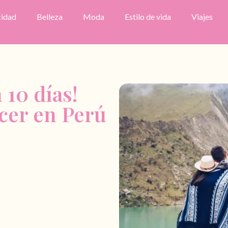
cidad
Belleza
Moda
Estilo de vida
Viajes
 10 días!
cer en Perú